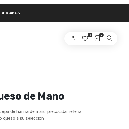
UBÍCANOS
link to set a new password will be sent to your
ail address.
0
0
ur personal data will be used to support your experience
roughout this website, to manage access to your account,
privacy policy
d for other purposes described in our
.
REGISTER
ueso de Mano
Arepa de harina de maíz precocida, rellena
o queso a su selección