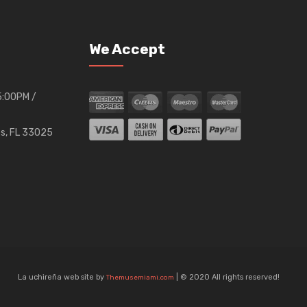
We Accept
05:00PM /
es, FL 33025
La uchireña web site by
| © 2020 All rights reserved!
Themusemiami.com