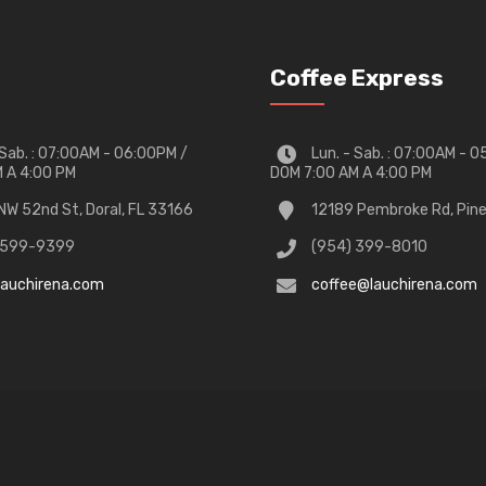
Coffee Express
 Sab. : 07:00AM - 06:00PM /
Lun. - Sab. : 07:00AM - 
 A 4:00 PM
DOM 7:00 AM A 4:00 PM
W 52nd St, Doral, FL 33166
12189 Pembroke Rd, Pin
 599-9399
(954) 399-8010
lauchirena.com
coffee@lauchirena.com