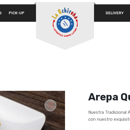
S
PICK-UP
DELIVERY
A 
PASSWORD
*
em
Yo
th
REMEMBER ME
an
LOG IN
Lost your password?
Arepa Q
Nuestra Tradicional 
con nuestro exquisit