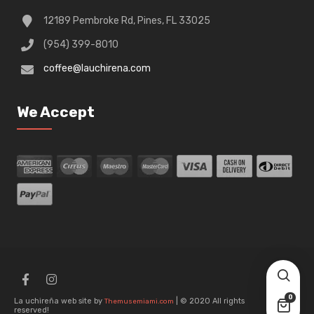
12189 Pembroke Rd, Pines, FL 33025
(954) 399-8010
coffee@lauchirena.com
We Accept
0
La uchireña web site by
| © 2020 All rights
Themusemiami.com
reserved!