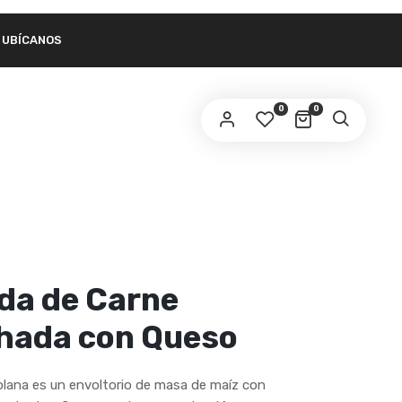
UBÍCANOS
link to set a new password will be sent to your
ail address.
0
0
ur personal data will be used to support your experience
roughout this website, to manage access to your account,
privacy policy
d for other purposes described in our
.
REGISTER
a de Carne
ada con Queso
ana es un envoltorio de masa de maíz con