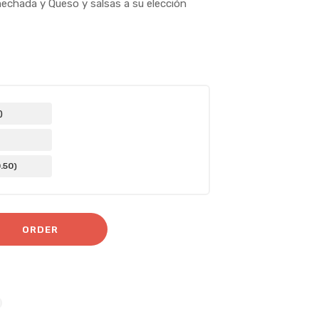
mechada y Queso y salsas a su elección
)
0
.50
)
ORDER