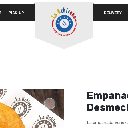
S
PICK-UP
DELIVERY
A 
PASSWORD
*
em
Yo
th
REMEMBER ME
an
LOG IN
Lost your password?
Empanad
Desmech
La empanada Venezol