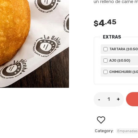
un relleno de carne 
4
.45
$
EXTRAS
0
.50
TARTARA (
$
0
.50
AJO (
)
$
CHIMICHURRI (
$
Category:
Empanadas