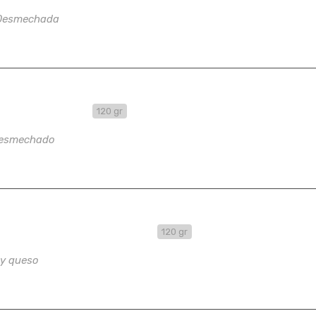
Desmechada
ada con Pollo
120 gr
Desmechado
adas de Jamón y queso
120 gr
y queso