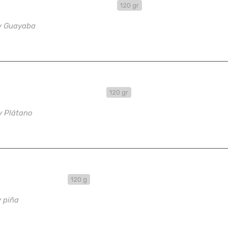
da con Queso y Guayaba
120 gr
y Guayaba
da de Cazón y Plátano
120 gr
y Plátano
nda Hawaiiana
120 g
 piña