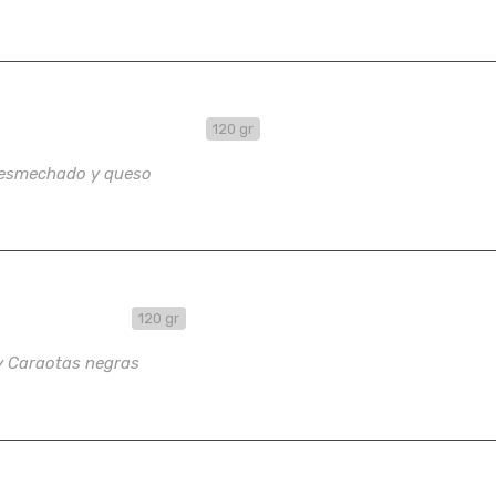
da de Pollo Y Queso
120 gr
Desmechado y queso
nada Dominó
120 gr
y Caraotas negras