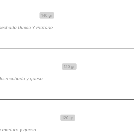
a de Pabellón
140 gr
mechada Queso Y Plátano
ada de Carne Y Queso
120 gr
Desmechada y queso
da de Tajada Y Queso
120 gr
o maduro y queso