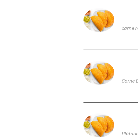
Empan
carne 
Empan
Carne 
Empan
Plátan