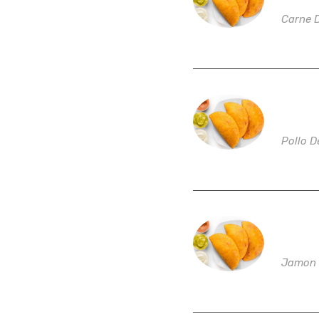
Carne 
Empan
Pollo 
Empan
Jamon 