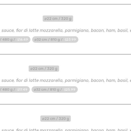
 Ham & Cheddar
⌀22 cm / 320 g
sauce, fior di latte mozzarella, parmigiano, bacon, ham, basil, ex
/ 480 g /
16
.49
⌀32 cm / 810 g /
23
.99
$
$
ro Stagioni
⌀22 cm / 320 g
sauce, fior di latte mozzarella, parmigiano, bacon, ham, basil, ex
/ 480 g /
17
.49
⌀32 cm / 810 g /
25
.99
$
$
hiutto & Rucola
⌀22 cm / 320 g
sauce, fior di latte mozzarella, parmigiano, bacon, ham, basil, ex