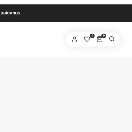
UBÍCANOS
link to set a new password will be sent to your
ail address.
0
0
ur personal data will be used to support your experience
roughout this website, to manage access to your account,
privacy policy
d for other purposes described in our
.
REGISTER