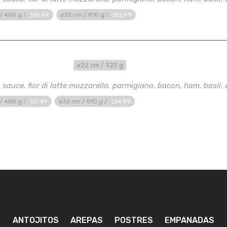
/ 480 g /
15
.49
⌀32 cm / 810 g /
22
.99
$
$
n Chicken Pesto
⌀22 cm / 320 g
sauce, fior di latte mozzarella, parmigiano, bacon, ham, basil, ex
/ 480 g /
17
.49
⌀32 cm / 810 g /
24
.99
$
$
ANTOJITOS
AREPAS
POSTRES
EMPANADAS