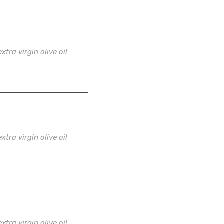
12
.99
$
tra virgin olive oil
12
.99
$
tra virgin olive oil
12
.99
$
tra virgin olive oil