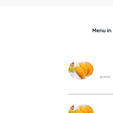
Menu in 
Empa
queso
Empa