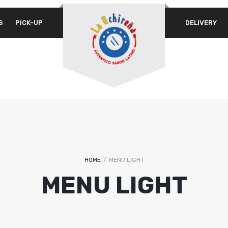
S
PICK-UP
DELIVERY
A 
PASSWORD
*
em
Yo
th
REMEMBER ME
an
LOG IN
Lost your password?
HOME
/
MENU LIGHT
MENU LIGHT