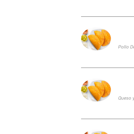
Empan
Pollo 
Empa
Queso 