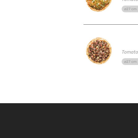
⌀27 cm 
Tosca
Tomato 
⌀27 cm 