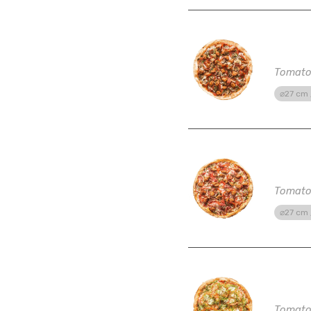
Zesty
Tomato 
⌀27 cm 
Quatt
Tomato 
⌀27 cm 
Prosc
Tomato 