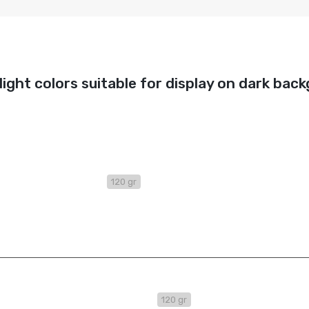
light colors suitable for display on dark bac
nadas con Queso
120 gr
nada con Carne mechada
120 gr