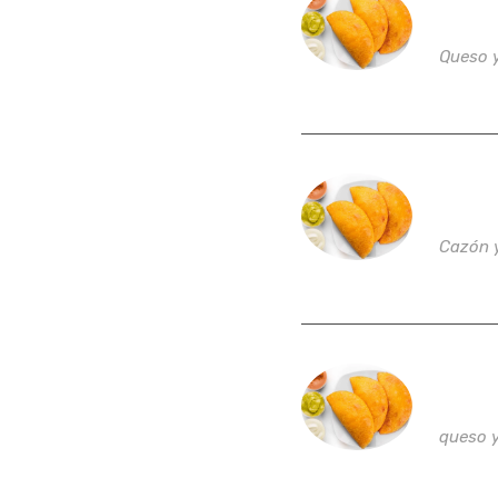
Empan
Queso 
Empan
Cazón 
Empa
queso y